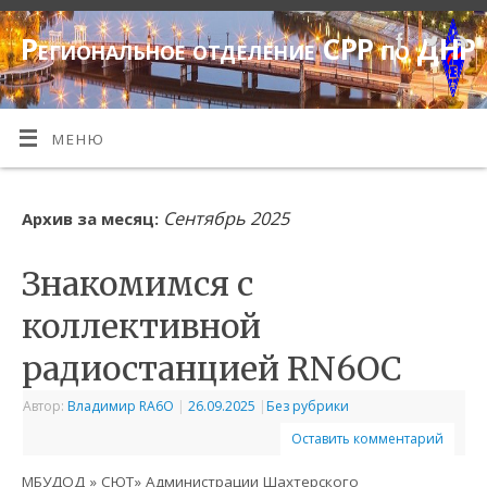
Региональное отделение СРР по ДНР
МЕНЮ
Сентябрь 2025
Архив за месяц:
Знакомимся с
коллективной
радиостанцией RN6OC
Автор:
Владимир RA6O
|
26.09.2025
|
Без рубрики
Оставить комментарий
МБУДОД » СЮТ» Администрации Шахтерского