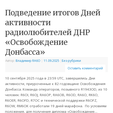
Подведение итогов Дней
активности
радиолюбителей ДНР
«Освобождение
Донбасса»
Автор:
Владимир RA6O
|
11.09.2025
|
Без рубрики
Оставить комментарий
10 сентября 2025 года в 23:59 UTC, завершились Дни
активности, приуроченные к 82 годовщине Освобождения
Донбасса. Команда операторов, позывного R1943OD, из 10
человек: R6OI, R6OJ, RA6OP, RA6OB, R6OD, RA6O, RK6O,
R6OER, R6OFD, R7OC и технической поддержки R6OFZ,
R6OW, RM6OK отработали 19 дней марафона. По условиям
положения, для получения диплома «Освобождение…