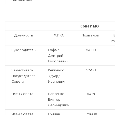
Совет МО
Должность
Ф.И.О.
Позывной
E
ma
Руководитель
Гофман
R6OFD
Дмитрий
Николаевич
Заместитель
Репиенко
RK6OU
Председателя
Эдуард
Совета
Иванович
Член Совета
Павленко
R6ON
Виктор
Леонидович
Член Совета
Грицан
RN6OX