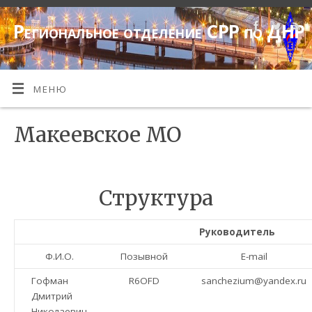
Региональное отделение СРР по ДНР
МЕНЮ
Макеевское МО
Структура
Руководитель
Ф.И.О.
Позывной
E-mail
Гофман
R6OFD
sanchezium@yandex.ru
Дмитрий
Николаевич