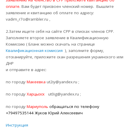
оплате.
Вам будет присвоен членский номер. Вышлите
заявление и квитанцию об оплате по адресу:
vadim_r7o@rambler.ru ,
2.Затем ищете себя на сайте СРР в списках членов СРР.
Заполняете второе заявление в Квалификационную
Комиссию ( Бланк можно скачать на странице
Квалификационная комиссия
), заполните форму,
отсканируйте, приложите скан разрешения украинского или
ДНР
и отправите в адрес:
по городу
Макеевка
ut2iy@yandex.ru ;
по городу
Харцызск
ut0ig@yandex.ru ;
по городу
Мариуполь
обращаться по телефону
+79497535144 Жуков Юрий Алексеевич
Инструкция