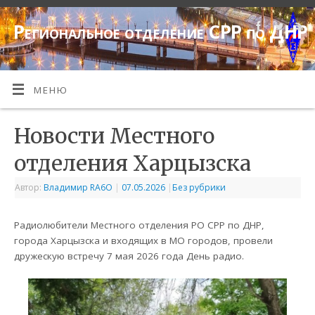
Региональное отделение СРР по ДНР
МЕНЮ
Новости Местного
отделения Харцызска
Автор:
Владимир RA6O
|
07.05.2026
|
Без рубрики
Радиолюбители Местного отделения РО СРР по ДНР,
города Харцызска и входящих в МО городов, провели
дружескую встречу 7 мая 2026 года День радио.