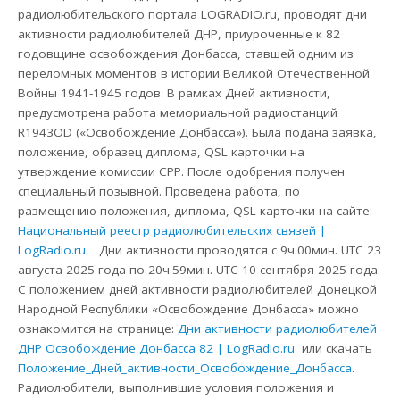
радиолюбительского портала LOGRADIO.ru, проводят дни
активности радиолюбителей ДНР, приуроченные к 82
годовщине освобождения Донбасса, ставшей одним из
переломных моментов в истории Великой Отечественной
Войны 1941-1945 годов. В рамках Дней активности,
предусмотрена работа мемориальной радиостанций
R1943OD («Освобождение Донбасса»). Была подана заявка,
положение, образец диплома, QSL карточки на
утверждение комиссии СРР. После одобрения получен
специальный позывной. Проведена работа, по
размещению положения, диплома, QSL карточки на сайте:
Национальный реестр радиолюбительских связей |
LogRadio.ru.
Дни активности проводятся с 9ч.00мин. UTC 23
августа 2025 года по 20ч.59мин. UTC 10 сентября 2025 года.
С положением дней активности радиолюбителей Донецкой
Народной Республики «Освобождение Донбасса» можно
ознакомится на странице:
Дни активности радиолюбителей
ДНР Освобождение Донбасса 82 | LogRadio.ru
или скачать
Положение_Дней_активности_Освобождение_Донбасса
.
Радиолюбители, выполнившие условия положения и